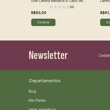
com Lâmina Metálica e Cabo de
Lâmin
Madeira - Tramontina
em Pl
(0)
(0)
R$63,00
R$61
Newsletter
Cadast
Departamentos
Blog
Kits Plantio
Velas aromáticas