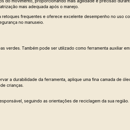
idos do movimento, proporcionando mais agilidade e precisão duran
catrização mais adequada após o manejo.
sa retoques frequentes e oferece excelente desempenho no uso co
segurança no manuseio.
eas verdes. Também pode ser utilizado como ferramenta auxiliar em
ervar a durabilidade da ferramenta, aplique uma fina camada de ól
de crianças.
sponsável, seguindo as orientações de reciclagem da sua região.