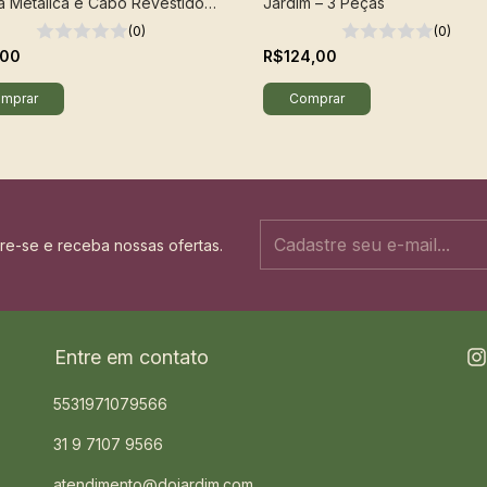
a Metálica e Cabo Revestido
Jardim – 3 Peças
ástico - Tramontina
(0)
(0)
,00
R$124,00
re-se e receba nossas ofertas.
Entre em contato
5531971079566
31 9 7107 9566
atendimento@dojardim.com