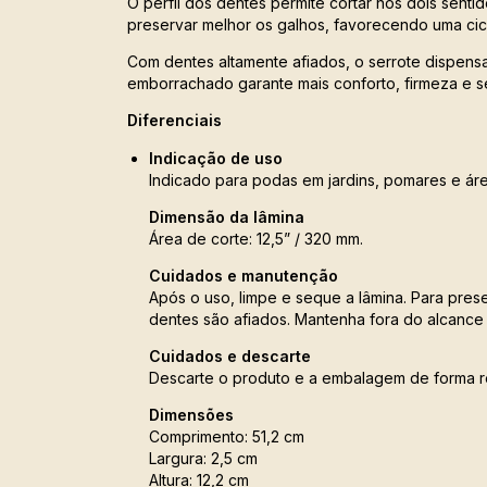
O perfil dos dentes permite cortar nos dois sent
preservar melhor os galhos, favorecendo uma ci
Com dentes altamente afiados, o serrote dispen
emborrachado garante mais conforto, firmeza e 
Diferenciais
Indicação de uso
Indicado para podas em jardins, pomares e ár
Dimensão da lâmina
Área de corte: 12,5” / 320 mm.
Cuidados e manutenção
Após o uso, limpe e seque a lâmina. Para pres
dentes são afiados. Mantenha fora do alcance 
Cuidados e descarte
Descarte o produto e a embalagem de forma re
Dimensões
Comprimento: 51,2 cm
Largura: 2,5 cm
Altura: 12,2 cm