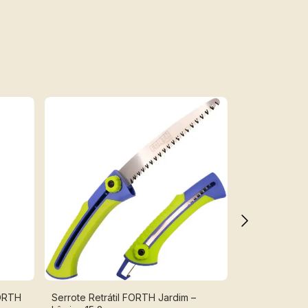
FORTH
Serrote Retrátil FORTH Jardim –
Hidropistola 