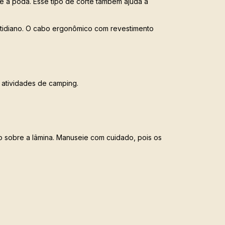
te a poda. Esse tipo de corte também ajuda a
tidiano. O cabo ergonômico com revestimento
 atividades de camping.
eo sobre a lâmina. Manuseie com cuidado, pois os