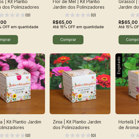
 | Kit Plantio
Flor de Mel | Kit Plantio
Girassol | 
m dos Polinizadores
Jardim dos Polinizadores
Jardim do
(0)
(0)
,00
R$65,00
R$65,00
% OFF
em quantidade
Até 15% OFF
em quantidade
Até 15% OF
Esgotado
a | Kit Plantio Jardim
Zinia | Kit Plantio Jardim
Hortelã | 
olinizadores
dos Polinizadores
de Aroma
(0)
(0)