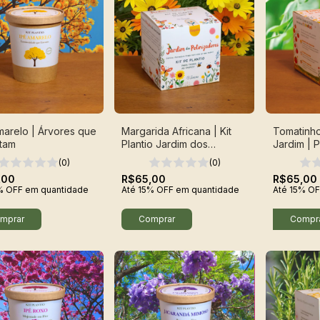
marelo | Árvores que
Margarida Africana | Kit
Tomatinh
tam
Plantio Jardim dos
Jardim | Pl
Polinizadores
(0)
(0)
,00
R$65,00
R$65,00
% OFF
em quantidade
Até 15% OFF
em quantidade
Até 15% OF
Compr