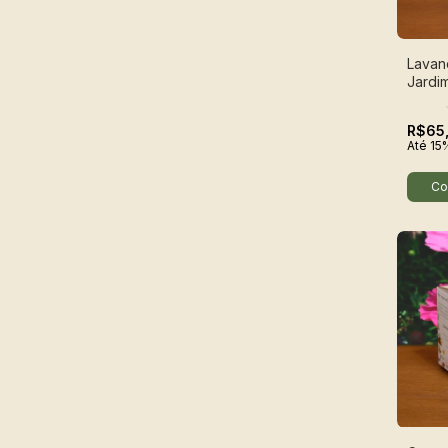
Lavand
Jardi
R$65
Até 15