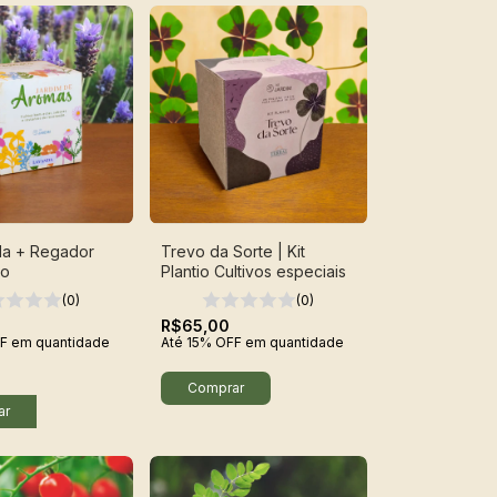
da + Regador
Trevo da Sorte | Kit
go
Plantio Cultivos especiais
(0)
(0)
R$65,00
F
em quantidade
Até 15% OFF
em quantidade
ar