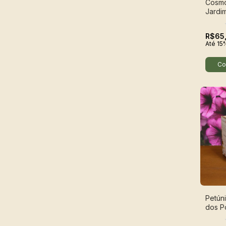
Cosmos
Jardi
R$65
Até 15
Petúni
dos P