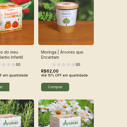
os do meu
Moringa | Árvores que
antio Infantil
Encantam
(0)
(0)
R$62,00
F
em quantidade
Até 15% OFF
em quantidade
ar