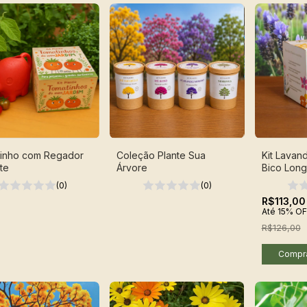
inho com Regador
Coleção Plante Sua
Kit Lavan
te
Árvore
Bico Lon
(0)
(0)
R$113,00
Até 15% OF
R$126,00
Compr