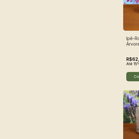
Ipê-R
Árvor
R$62
Até 15