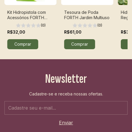
Kit Hidropistola com
Tesoura de Poda
Hidro
Acessórios FORTH
FORTH Jardim Multiuso
Regul
Jardim – 4 Peças
Rápi
(0)
(0)
R$32,00
R$61,00
R$33
Newsletter
Cadastre-se e receba nossas ofertas.